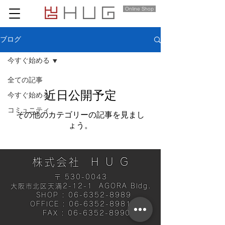
Online Shop
ブログ
今すぐ始める
全ての記事
近日公開予定
今すぐ始める
コミュニティ
その他のカテゴリーの記事を見まし
ょう。
株式会社 H U G
〒
530-0043
大阪市北区天満2-12-1 AGORA Bldg.
SHOP :
06-6352-8989
OFFICE :
06-6352-8981
FAX :
06-6352-8990