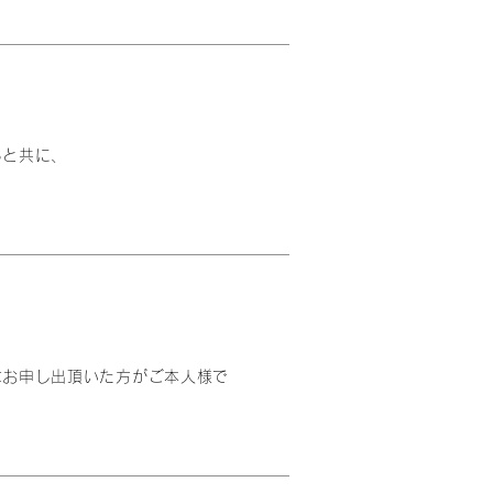
ると共に、
はお申し出頂いた方がご本人様で
。