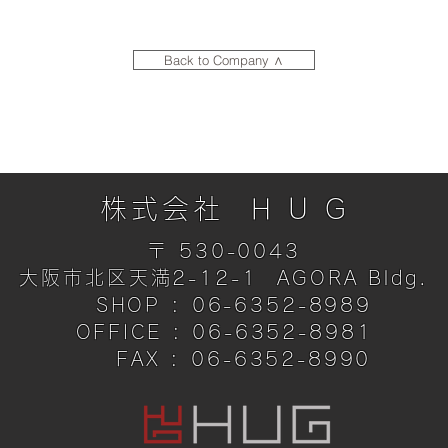
Back to Company ∧
Renovation
Item
S
株式会社 H U G
〒 530-0043
大阪市北区天満2-12-1 AGORA Bldg.
SHOP : 06-6352-8989
OFFICE : 06-6352-8981
FAX : 06-6352-8990