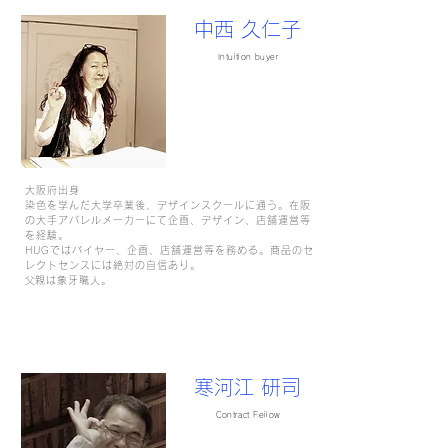
中西 久仁子
Intuition buyer
大阪府出身
染色を学んだ大学卒業後、デザインスクールに通う。在阪
の大手アパレルメーカーにて企画、デザイン、店舗運営等
を経験。
HUGではバイヤー、企画、店舗運営等を務める。商品のセ
レクトセンスには絶対の自信あり。
​父親は象牙職人。
寒河江 研司
Contract Feiiow