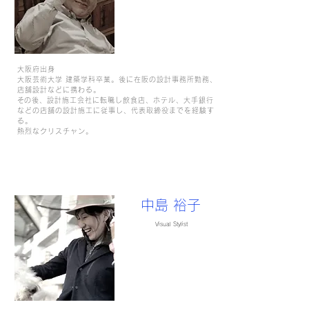
大阪府出身
大阪芸術大学 建築学科卒業。後に在阪の設計事務所勤務、
店舗設計などに携わる。
​その後、設計施工会社に転職し飲食店、ホテル、大手銀行
などの店舗の設計施工に従事し、代表取締役までを経験す
る。
熱烈なクリスチャン。
中島 裕子
Visual Stylist