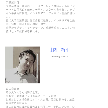
奈良県出身
大学卒業後、在阪のアートスクールにて講師をするがイン
テリアに目覚めて転身。デザインスクールを卒業し、デザ
イン事務所に勤務。インテリアコーディネイト全般に携わ
る。
更に大手の建築設計施工会社に転職し、インテリアを全般
的に経験。出産を期に離職、独立。
企画からグラフィックデサイン、現場管理までこなす。
特
技はヒトの似顔絵を描く事。
山根 新平
Bedding Meister
山口県出身
駒沢大学入学と同時に上京。
卒業後、大手オフィス家具メーカーに勤務。
​営業として上場企業のオフィス企画、設計に携わる。納品
実績は多岐に渡る。
​後に家業の高級寝具販売業を発展させ、安眠コンシェルジ