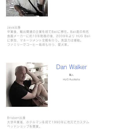
Java出身
卒業後、輸出関連の企業を経てBaliに移住。Bali島の有名
食器メーカーに約10年勤務の後、2009年より HUG Bali
に参加、マネージメント全般を行う。英語力は堪能。
ファミリーでコーヒー栽培も行う、愛犬家。
Dan Walker
職人
HUG Australia
Brisben出身
大学卒業後、ホテルマンを経て1990年に地元でカスタム
ベッドショップを開業。