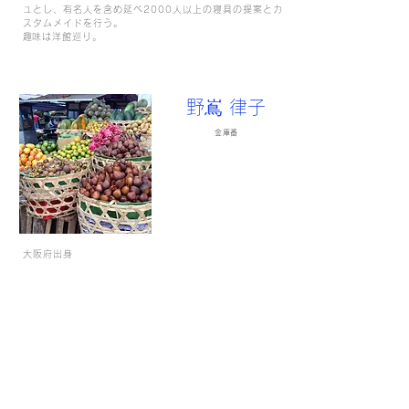
ュとし、有名人を含め延べ2000人以上の寝具の提案とカ
スタムメイドを行う。
​趣味は洋館巡り。
野嶌 律子
金庫番
大阪府出身