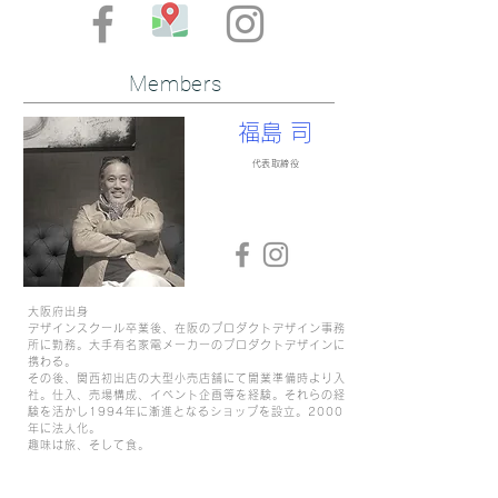
Members
福島 司
代表取締役
大阪府出身
デザインスクール卒業後、在阪のプロダクトデザイン事務
所に勤務。大手有名家電メーカーのプロダクトデザインに
携わる。
その後、関西初出店の大型小売店舗にて開業準備時より入
社。仕入、売場構成、イベント企画等を経験。それらの経
験を活かし1994年に漸進となるショップを設立。2000
年に法人化。
趣味は旅、そして食。