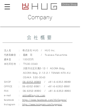
Online Shop
Company
会社概要
法人名 : 株式会社 HUG / HUG Inc.
代表取締役 : 福島 司 / Tsukasa Fukushima
資本金 : 1000万円
​本社所在地 : 〒530-0043
大阪市北区天満2-12-1
AGORA Bldg.
AGORA Bldg. 2-12-2-1 TENMA KITA-KU
OSAKA
530-0043
SHOP :
06-6352-8989
/
+81-6-6352-8989
OFFICE :
06-6352-8981
/
+81-6-6352-8981
FAX :
06-6352-8990
/
+81-6-6352-8990
e-mail :
online@hug-inc.com
facebook :
https://www.facebook.com/HUGagora/
Instagram :
https://www.instagram.com/hugagora/