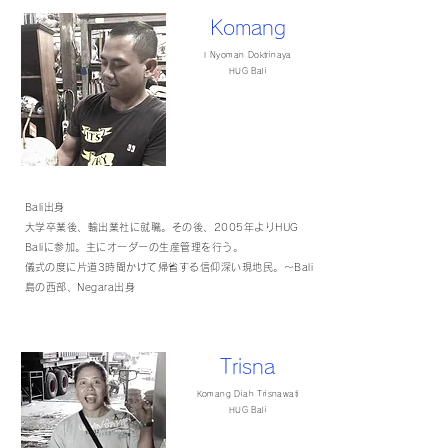
Komang
I Nyoman Doktrinaya
HUG Bali
Bali出身
大学卒業後、輸出業社に就職。その後、2005年よりHUG
Baliに参加。主にオーダーの生産管理を行う。
​儀式の度に片道3時間かけて帰省する信仰深い現地民。〜Bali
島の西部、Negara出身
Trisna
Komang Diah Trisnawati
HUG Bali