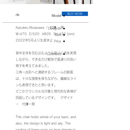
BUY NOW
rib
​Model
◾️
Kazuteru Murasawa / 村澤 一晃
Designer ◾️
W:470 D:520 H805 SH:430 (mm)
Size ◾️
2022年5月より生産休止
Price ◾️
背中全体を包む込むような座り心地を実現
Comment ◾️
しながら、できるだけ軽快で風通りの良い
椅子を考えてみました。
三角～台形へと連続するフレームの断面
は、十分な強度を保ちながら、繊細なライ
ンも表現できたと思います。
どこかクラシカルな印象と現代的な表情が
同居しているデザインです。 デザイナ
ー 村澤一晃
This chair holds whole of your back, and
also, the design is light and airy. The
section of frame goes on from triangle to