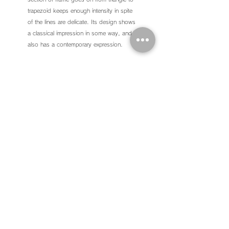
trapezoid keeps enough intensity in spite
of the lines are delicate. Its design shows
a classical impression in some way, and
also has a contemporary expression.
Back ∧
株式会社 H U G
〒
530-0043
大阪市北区天満2-12-1 AGORA Bldg.
SHOP :
06-6352-8989
OFFICE :
06-6352-8981
FAX :
06-6352-8990
お問い合わせ Contact US ＞