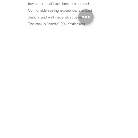
toward the seat back forms into an arch.
Comfortable seating experience, standard
design, and well made with trusses.
The chair is 'handy'.(Kai Kristiansen)
Back ∧
株式会社 H U G
〒
530-0043
大阪市北区天満2-12-1 AGORA Bldg.
SHOP :
06-6352-8989
OFFICE :
06-6352-8981
FAX :
06-6352-8990
お問い合わせ Contact US ＞