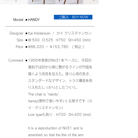
ご購入 BUY NOW
​Model
◾️
HANDY
Designer ◾️
Kai Kristiansen / カイ クリスチャンセン
Size ◾️
W:500 D:525 H750 SH:450 (mm)
Price ◾️
¥88,220 〜 ¥153,780 ( 税込 )
Comment ◾️
1956年発表のNV31をベースに、今回の
復刻では肘から背に繋がるラインが円弧を
描くよう改良を加えた。座り心地の良さ、
スタンダードなデザイン、トラス構造を取
り入れたしっかりとしたつくり。
The chair is 'handy'.
handy(便利で使いやすい) な椅子です（カ
イ・クリスチャンセン）
Low typeも有り : H720 SH:420 (mm)
It is a reproduction of NV31 and is
amended so that the line of the arm